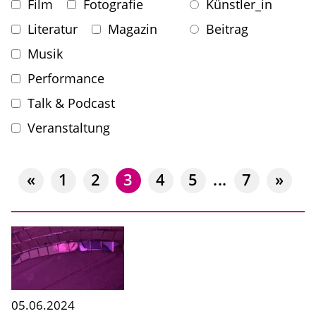
Film
Fotografie
Künstler_in
Literatur
Magazin
Beitrag
Musik
Performance
Talk & Podcast
Veranstaltung
«
1
2
3
4
5
...
7
»
05.06.2024