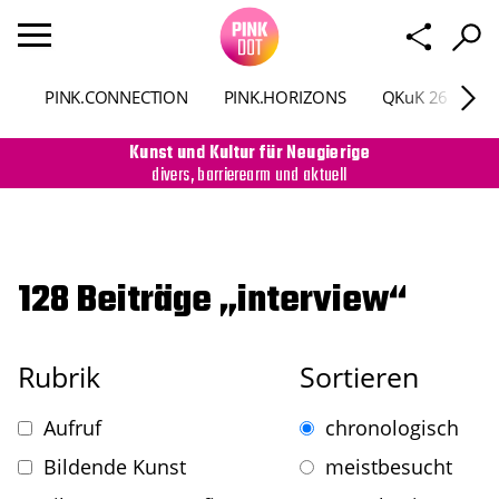
PINK.CONNECTION
PINK.HORIZONS
QKuK 26
P
Kunst und Kultur für Neugierige
divers, barrierearm und aktuell
128 Beiträge „interview“
Rubrik
Sortieren
Aufruf
chronologisch
Bildende Kunst
meistbesucht