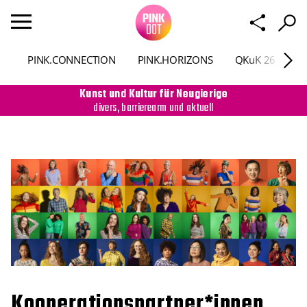
PINK.CONNECTION
PINK.HORIZONS
QKuK 26
P
Kunst und Kultur für Neugierige
divers, barrierearm und aktuell
Kooperationspartner*innen