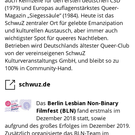
auch Keimzelle für den ersten deutschen CSD
(1979) und Europas auflagenstärkstes Queer-
Magazin „Siegessäule“ (1984). Heute ist das
SchwuZ zentraler Ort für gelebte Emanzipation
und kulturellen Austausch, aber immer auch
wichtigster Spot für queeres Nachtleben.
Betrieben wird Deutschlands ältester Queer-Club
von der vereinseigenen SchwuZ
Kulturveranstaltungs GmbH, und bleibt so zu
100% in Community-Hand.
schwuz.de
Das
Berlin Lesbian Non-Binary
Filmfest (BLN)
fand erstmals im
Dezember 2018 statt, sowie
aufgrund des großes Erfolges im Dezember 2019.
Zusätzlich organisierte das BLN-Team im