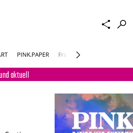
ART
PINK.PAPER
Frau Macht. Kunst
und aktuell