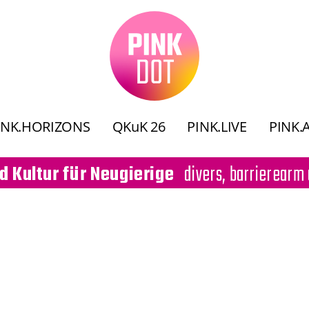
INK.HORIZONS
QKuK 26
PINK.LIVE
PINK.
divers, barrierearm 
d Kultur für Neugierige