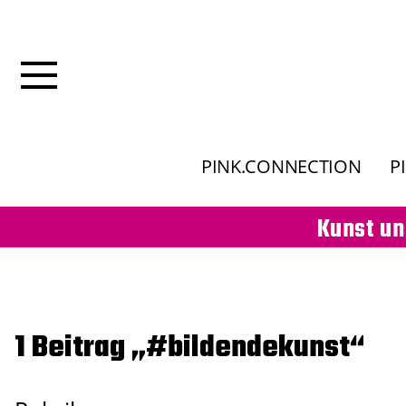
PINK.CONNECTION
P
Kunst un
1 Beitrag „#bildendekunst“