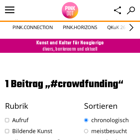
PINK.CONNECTION
PINK.HORIZONS
QKuK 26
P
Kunst und Kultur für Neugierige
divers, barrierearm und aktuell
1 Beitrag „#crowdfunding“
Rubrik
Sortieren
Aufruf
chronologisch
Bildende Kunst
meistbesucht