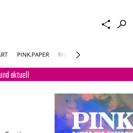
ART
PINK.PAPER
Frau Macht. Kunst
und aktuell