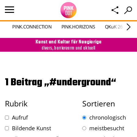
PINK.CONNECTION
PINK.HORIZONS
QKuK 26
P
Kunst und Kultur für Neugierige
divers, barrierearm und aktuell
1 Beitrag „#underground“
Rubrik
Sortieren
Aufruf
chronologisch
Bildende Kunst
meistbesucht