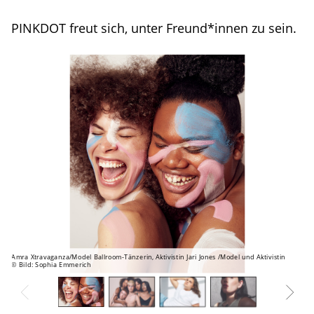
PINKDOT freut sich, unter Freund*innen zu sein.
Amra Xtravaganza/Model Ballroom-Tänzerin, Aktivistin Jari Jones /Model und Aktivistin
v.l
© Bild: Sophia Emmerich
© B