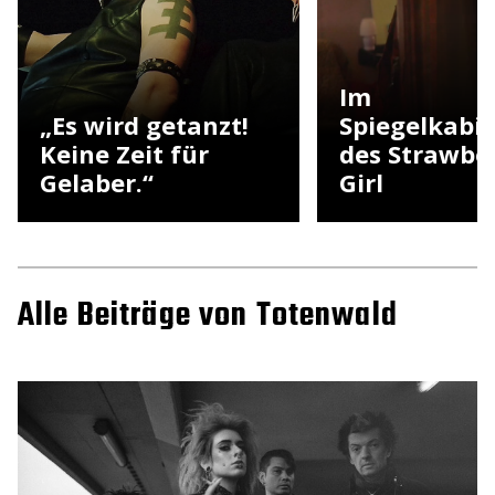
Im
„Es wird getanzt!
Spiegelkabi
Keine Zeit für
des Strawbe
Gelaber.“
Girl
Alle Beiträge von Totenwald