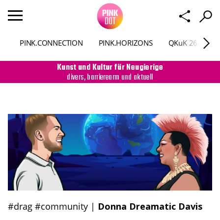
PINK.CONNECTION
PINK.HORIZONS
QKuK 26
P
Kunst und Kultur für Neugierige
divers, barrierearm und aktuell
#drag
#community
|
Donna Dreamatic Davis