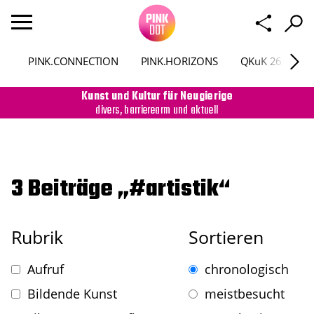
PINK.CONNECTION
PINK.HORIZONS
QKuK 26
P
Kunst und Kultur für Neugierige
divers, barrierearm und aktuell
3 Beiträge „#artistik“
Rubrik
Sortieren
Aufruf
chronologisch
Bildende Kunst
meistbesucht