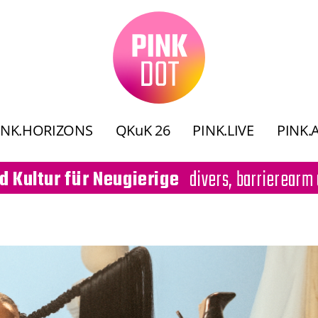
INK.HORIZONS
QKuK 26
PINK.LIVE
PINK.
divers, barrierearm 
d Kultur für Neugierige