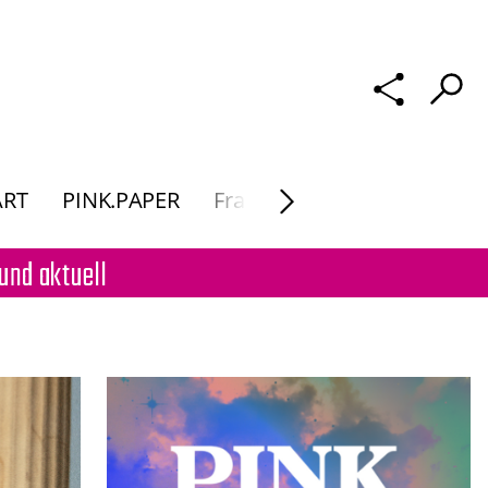
ART
PINK.PAPER
Frau Macht. Kunst
und aktuell