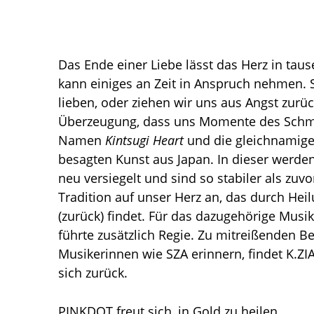
Das Ende einer Liebe lässt das Herz in tau
kann einiges an Zeit in Anspruch nehmen. S
lieben, oder ziehen wir uns aus Angst zurü
Überzeugung, dass uns Momente des Schmer
Namen
Kintsugi Heart
und die gleichnamige 
besagten Kunst aus Japan. In dieser werd
neu versiegelt und sind so stabiler als zuv
Tradition auf unser Herz an, das durch Hei
(zurück) findet. Für das dazugehörige Musik
führte zusätzlich Regie. Zu mitreißenden Bea
Musikerinnen wie SZA erinnern, findet K.ZI
sich zurück.
PINKDOT freut sich, in Gold zu heilen.