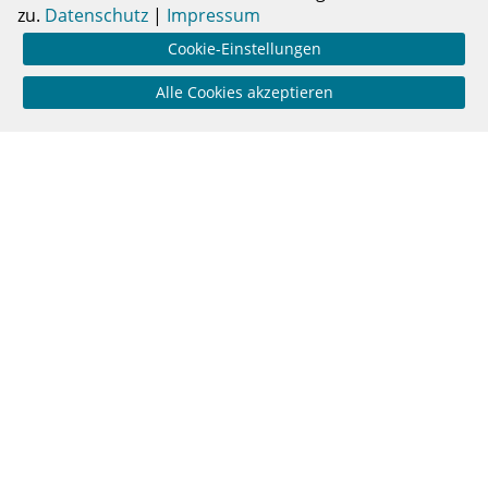
zu.
Datenschutz
|
Impressum
Cookie-Einstellungen
Alle Cookies akzeptieren
Talk & Podcast
|
#film
#interview
|
Q*INO der queere Film-Podcast
|
20.04.2023
|
©
Loriot kann auch queer – ach was?
Die Q*INO-Hostessen Rike und Baffi flippen aus
– endlich wieder ein Loriot-Film im Kino!
Gemeinsam...