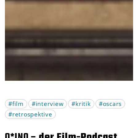
#film
#interview
#kritik
#oscars
#retrospektive
Q*INO –
der Film-Podcast