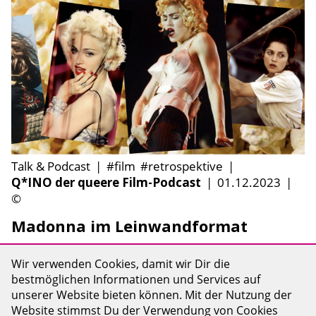
Talk & Podcast
|
#film
#retrospektive
|
Q*INO der queere Film-Podcast
|
01.12.2023
|
©
Madonna im Leinwandformat
Die Q*INO-Hostessen Rike und Baffi, von
Wir verwenden Cookies, damit wir Dir die
Madonnas Comeback-Shows inspiriert,
bestmöglichen Informationen und Services auf
inspizieren die beinah...
unserer Website bieten können. Mit der Nutzung der
Website stimmst Du der Verwendung von Cookies