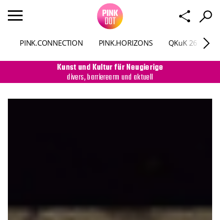
PINK.CONNECTION
PINK.HORIZONS
QKuK 26
P
Kunst und Kultur für Neugierige
divers, barrierearm und aktuell