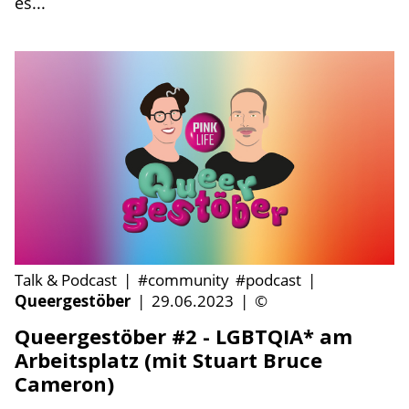
es...
Talk & Podcast
|
#community
#podcast
|
Queergestöber
|
29.06.2023
|
©
Queergestöber #2 - LGBTQIA* am
Arbeitsplatz (mit Stuart Bruce
Cameron)