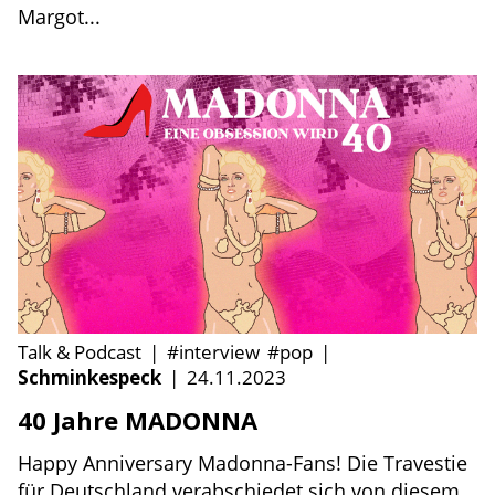
Margot...
Talk & Podcast
|
#interview
#pop
|
Schminkespeck
|
24.11.2023
40 Jahre MADONNA
Happy Anniversary Madonna-Fans! Die Travestie
für Deutschland verabschiedet sich von diesem