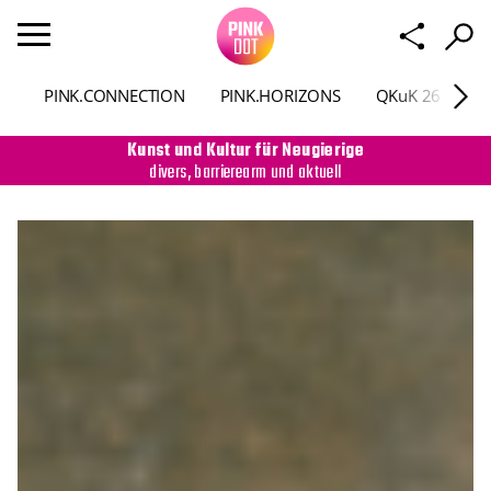
PINK.CONNECTION
PINK.HORIZONS
QKuK 26
P
Kunst und Kultur für Neugierige
divers, barrierearm und aktuell