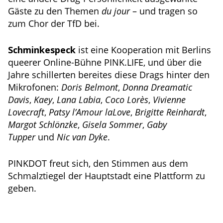
Gäste zu den Themen
du jour
– und tragen so
zum Chor der TfD bei.
Schminkespeck
ist eine Kooperation mit Berlins
queerer Online-Bühne PINK.LIFE, und über die
Jahre schillerten bereites diese Drags hinter den
Mikrofonen:
Doris Belmont
,
Donna Dreamatic
Davis
,
Kaey
,
Lana Labia
,
Coco Lorès
,
Vivienne
Lovecraft
,
Patsy l’Amour laLove
,
Brigitte Reinhardt
,
Margot Schlönzke
,
Gisela Sommer
,
Gaby
Tupper
und
Nic van Dyke
.
PINKDOT freut sich, den Stimmen aus dem
Schmalztiegel der Hauptstadt eine Plattform zu
geben.