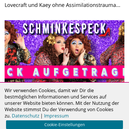
Lovecraft und Kaey ohne Assimilationstrauma...
Wir verwenden Cookies, damit wir Dir die
Talk & Podcast
|
#drag
#community
|
bestmöglichen Informationen und Services auf
Schminkespeck
|
16.05.2024
unserer Website bieten können. Mit der Nutzung der
Nerd oder Geek? Kaey und Vivienne
Website stimmst Du der Verwendung von Cookies
zu.
Datenschutz
|
Impressum
outen sich
Cookie-Einstellungen
Wenn die leicht wirren Drag-Pods Vivienne