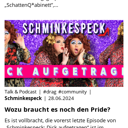
„SchattenQ*abinett“,...
Talk & Podcast
|
#drag
#community
|
Schminkespeck
|
28.06.2024
Wozu braucht es noch den Pride?
Es ist vollbracht, die vorerst letzte Episode von
„Schminkespeck: Dick aufgetragen“ ist im