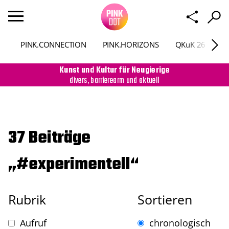
PINK.CONNECTION
PINK.HORIZONS
QKuK 26
P
Kunst und Kultur für Neugierige
divers, barrierearm und aktuell
37 Beiträge
„#experimentell“
Rubrik
Sortieren
Aufruf
chronologisch