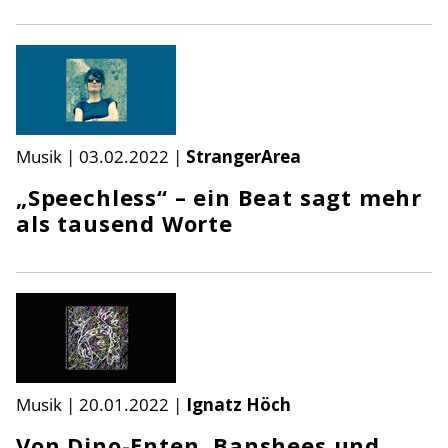
Musik
|
03.02.2022
|
StrangerArea
„Speechless“ – ein Beat sagt mehr
als tausend Worte
Musik
|
20.01.2022
|
Ignatz Höch
Von Dino-Enten, Banshees und