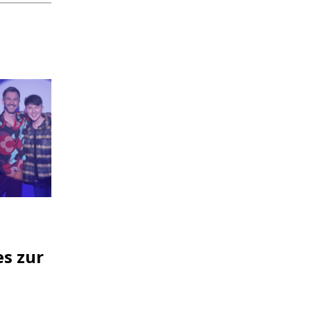
|
s zur