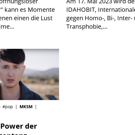
hoffnungsloser
Am 17. Mai 2023 wird de
r" kann es Momente
IDAHOBIT, International
enen einen die Lust
gegen Homo-, Bi-, Inter-
ime...
Transphobie,...
o
#pop
|
MKSM
|
 Power der