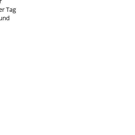
r
er Tag
 und