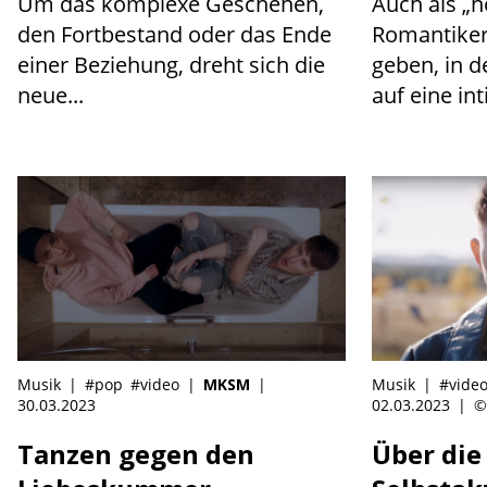
Um das komplexe Geschehen,
Auch als „
den Fortbestand oder das Ende
Romantike
einer Beziehung, dreht sich die
geben, in d
neue...
auf eine int
Musik
|
#pop
#video
|
MKSM
|
Musik
|
#vide
30.03.2023
02.03.2023
|
©
Tanzen gegen den
Über die