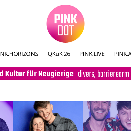
INK.HORIZONS
QKuK 26
PINK.LIVE
PINK.
divers, barrierearm 
d Kultur für Neugierige