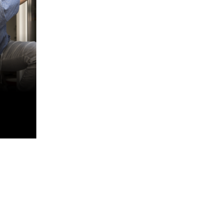
Mit queeren
Vampiren um die
Häuser ziehen