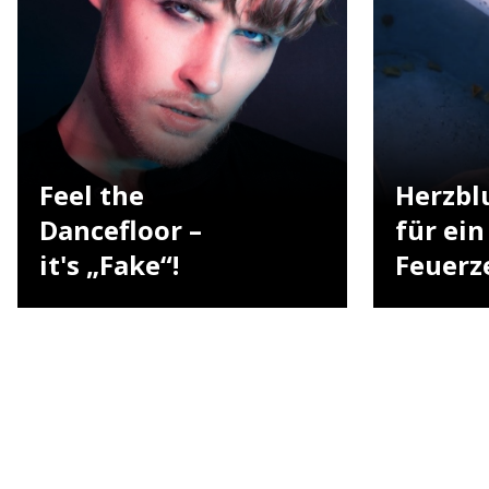
Feel the
Herzbl
Dancefloor –
für ei
it's „Fake“!
Feuerz