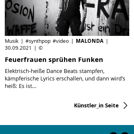
Musik
|
#synthpop
#video
|
MALONDA
|
30.09.2021
|
©
Feuerfrauen sprühen Funken
Elektrisch-heiße Dance Beats stampfen,
kämpferische Lyrics erschallen, und dann wird’s
heiß: Es ist...
Künstler_in Seite