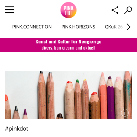
PINK.CONNECTION
PINK.HORIZONS
QKuK 26
P
Kunst und Kultur für Neugierige
divers, barrierearm und aktuell
#pinkdot