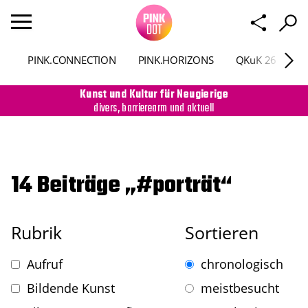
PINK.CONNECTION
PINK.HORIZONS
QKuK 26
P
Kunst und Kultur für Neugierige
divers, barrierearm und aktuell
14 Beiträge „#porträt“
Rubrik
Sortieren
Aufruf
chronologisch
Bildende Kunst
meistbesucht