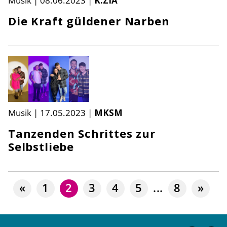
Musik
|
08.06.2023
|
K.ZIA
Die Kraft güldener Narben
Musik
|
17.05.2023
|
MKSM
Tanzenden Schrittes zur
Selbstliebe
«
1
2
3
4
5
...
8
»