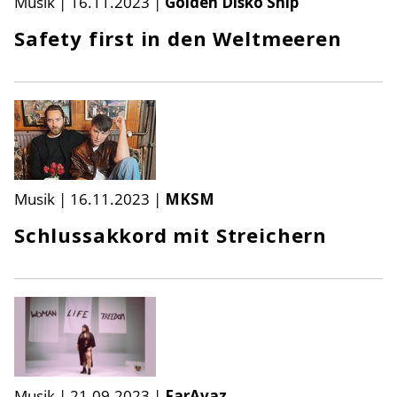
Musik
|
16.11.2023
|
Golden Diskó Ship
Safety first in den Weltmeeren
Musik
|
16.11.2023
|
MKSM
Schlussakkord mit Streichern
Musik
|
21.09.2023
|
FarAvaz