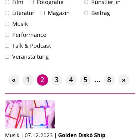
Film
Fotografie
Künstler_in
Literatur
Magazin
Beitrag
Musik
Performance
Talk & Podcast
Veranstaltung
«
1
2
3
4
5
...
8
»
Musik
|
07.12.2023
|
Golden Diskó Ship