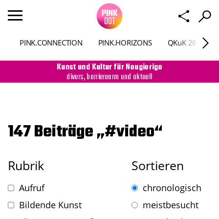
PINK.CONNECTION
PINK.HORIZONS
QKuK 26
P
Kunst und Kultur für Neugierige
divers, barrierearm und aktuell
147 Beiträge „#video“
Rubrik
Sortieren
Aufruf
chronologisch
Bildende Kunst
meistbesucht