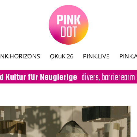
INK.HORIZONS
QKuK 26
PINK.LIVE
PINK.
divers, barrierearm 
d Kultur für Neugierige