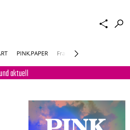
ART
PINK.PAPER
Frau Macht. Kunst
und aktuell