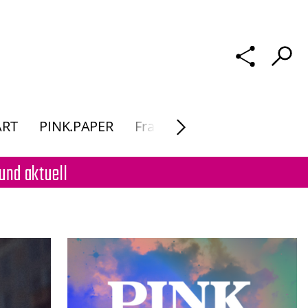
ART
PINK.PAPER
Frau Macht. Kunst
und aktuell