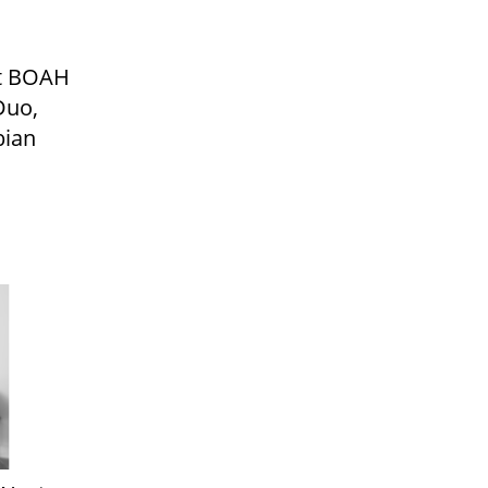
kt BOAH
Duo,
bian