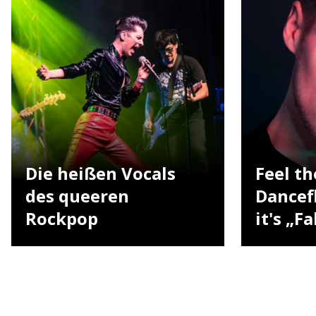
Die heißen Vocals
Feel th
des queeren
Dancef
Rockpop
it's „Fa