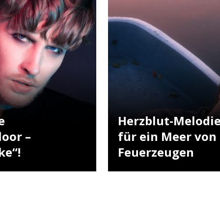
e
Herzblut-Melodi
loor –
für ein Meer von
ke“!
Feuerzeugen