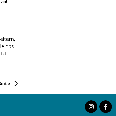
bin!
|
eitern,
wie das
tzt
Seite