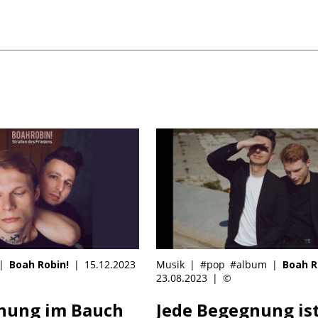
|
Boah Robin!
|
15.12.2023
Musik
|
#pop
#album
|
Boah R
23.08.2023
|
©
fnung im Bauch
Jede Begegnung ist