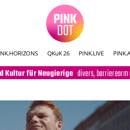
INK.HORIZONS
QKuK 26
PINK.LIVE
PINK.
divers, barrierearm 
d Kultur für Neugierige