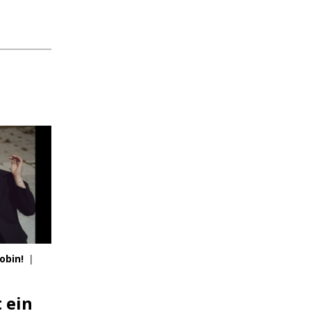
obin!
|
 ein