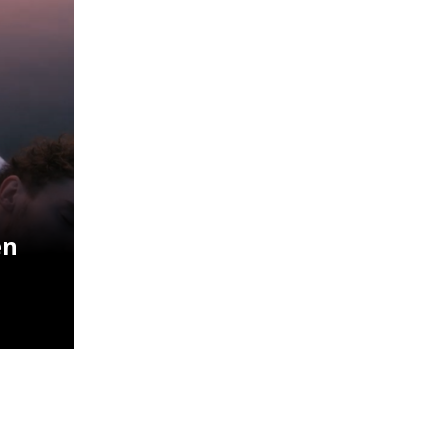
en
Kiss-in-Pop
für graue
Pandemiezeiten