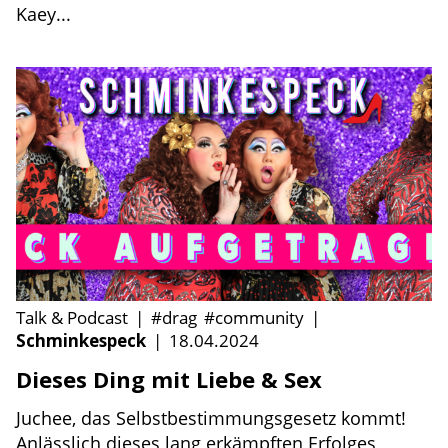
Kaey...
Talk & Podcast
|
#drag
#community
|
Schminkespeck
|
18.04.2024
Dieses Ding mit Liebe & Sex
Juchee, das Selbstbestimmungsgesetz kommt!
Anlässlich dieses lang erkämpften Erfolges