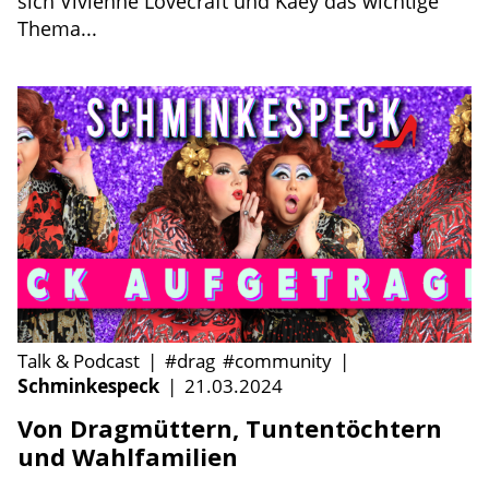
sich Vivienne Lovecraft und Kaey das wichtige
Thema...
Talk & Podcast
|
#drag
#community
|
Schminkespeck
|
21.03.2024
Von Dragmüttern, Tuntentöchtern
und Wahlfamilien