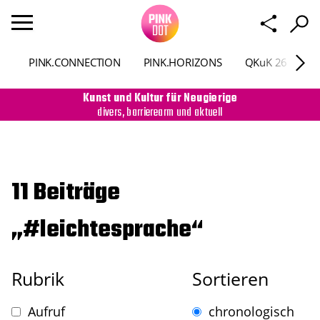
PINK.CONNECTION
PINK.HORIZONS
QKuK 26
P
Kunst und Kultur für Neugierige
divers, barrierearm und aktuell
11 Beiträge
„#leichtesprache“
Rubrik
Sortieren
Aufruf
chronologisch