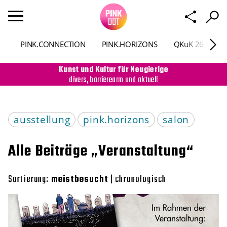
PINK.CONNECTION
PINK.HORIZONS
QKuK 26
P
Kunst und Kultur für Neugierige
divers, barrierearm und aktuell
ausstellung
pink.horizons
salon
Alle Beiträge „Veranstaltung“
Sortierung:
meistbesucht
|
chronologisch