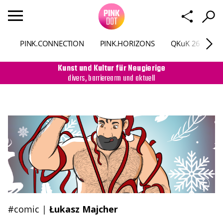
PINK.CONNECTION
PINK.HORIZONS
QKuK 26
P
Kunst und Kultur für Neugierige
divers, barrierearm und aktuell
#comic
|
Łukasz Majcher