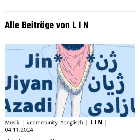
Alle Beiträge von L I N
Musik
|
#community
#englisch
|
L I N
|
04.11.2024