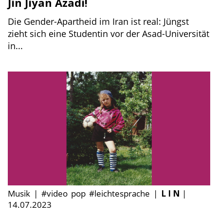
Jin Jiyan Azadi!
Die Gender-Apartheid im Iran ist real: Jüngst
zieht sich eine Studentin vor der Asad-Universität
in...
Musik
|
#video
pop
#leichtesprache
|
L I N
|
14.07.2023