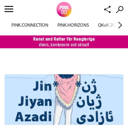
PINK.CONNECTION
PINK.HORIZONS
QKuK 26
P
Kunst und Kultur für Neugierige
divers, barrierearm und aktuell