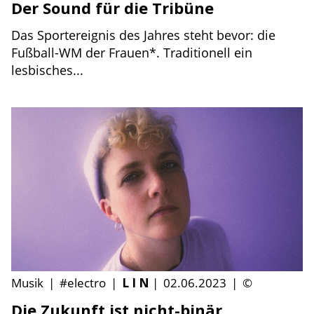
Der Sound für die Tribüne
Das Sportereignis des Jahres steht bevor: die
Fußball-WM der Frauen*. Traditionell ein
lesbisches...
Musik
|
#electro
|
L I N
|
02.06.2023
|
©
Die Zukunft ist nicht-binär