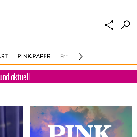
ART
PINK.PAPER
Frau Macht. Kunst
und aktuell