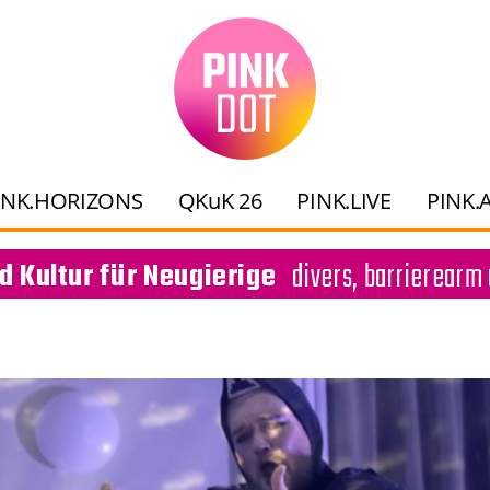
INK.HORIZONS
QKuK 26
PINK.LIVE
PINK.
divers, barrierearm 
d Kultur für Neugierige