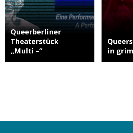
Queerberliner
Theaterstück
Queers,
„Multi –“
in gri