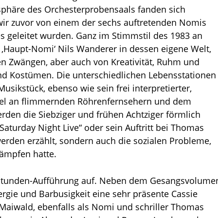
phäre des Orchesterprobensaals fanden sich
wir zuvor von einem der sechs auftretenden Nomis
geleitet wurden. Ganz im Stimmstil des 1983 an
 ‚Haupt-Nomi‘ Nils Wanderer in dessen eigene Welt,
en Zwängen, aber auch von Kreativität, Ruhm und
und Kostümen. Die unterschiedlichen Lebensstationen
sikstück, ebenso wie sein frei interpretierter,
tapel an flimmernden Röhrenfernsehern und dem
rden die Siebziger und frühen Achtziger förmlich
aturday Night Live“ oder sein Auftritt bei Thomas
werden erzählt, sondern auch die sozialen Probleme,
kämpfen hatte.
i-Stunden-Aufführung auf. Neben dem Gesangsvolume
rgie und Barbusigkeit eine sehr präsente Cassie
 Maiwald, ebenfalls als Nomi und schriller Thomas