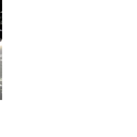
Don't you Nomi?
© Bild: Thilo Mössner