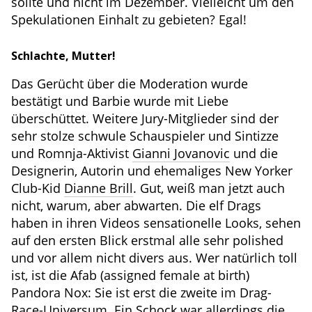
sollte und nicht im Dezember. Vielleicht um den
Spekulationen Einhalt zu gebieten? Egal!
Schlachte, Mutter!
Das Gerücht über die Moderation wurde
bestätigt und Barbie wurde mit Liebe
überschüttet. Weitere Jury-Mitglieder sind der
sehr stolze schwule Schauspieler und Sintizze
und Romnja-Aktivist
Gianni Jovanovic
und die
Designerin, Autorin und ehemaliges New Yorker
Club-Kid
Dianne Brill
. Gut, weiß man jetzt auch
nicht, warum, aber abwarten. Die elf Drags
haben in ihren Videos sensationelle Looks, sehen
auf den ersten Blick erstmal alle sehr polished
und vor allem nicht divers aus. Wer natürlich toll
ist, ist die Afab (assigned female at birth)
Pandora Nox: Sie ist erst die zweite im Drag-
Race-Universum. Ein Schock war allerdings die