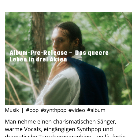
Album-Pre-Release – Das queere
Leben in drei Akten
Musik
|
#pop
#synthpop
#video
#album
Man nehme einen charismatischen Sänger,
warme Vocals, eingängigen Synthpop und
dramatische Tanzchoreographien – voilà, fertig