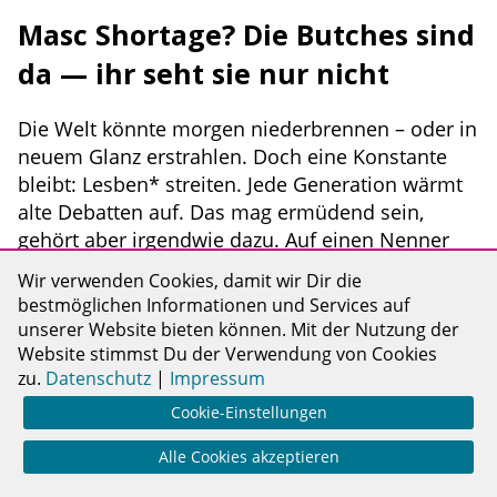
Masc Shortage? Die Butches sind
da — ihr seht sie nur nicht
Die Welt könnte morgen niederbrennen – oder in
neuem Glanz erstrahlen. Doch eine Konstante
bleibt: Lesben* streiten. Jede Generation wärmt
alte Debatten auf. Das mag ermüdend sein,
gehört aber irgendwie dazu. Auf einen Nenner
werden wir wohl nie kommen. Aktuell scheint es
Wir verwenden Cookies, damit wir Dir die
vor allem um eine Gruppe schlecht zu stehen:
bestmöglichen Informationen und Services auf
Butches. Zumindest, wenn man dem Internet,
unserer Website bieten können. Mit der Nutzung der
insbesondere US-amerikanischen Trends,
Website stimmst Du der Verwendung von Cookies
Glauben schenkt.
zu.
Datenschutz
|
Impressum
Cookie-Einstellungen
Alle Cookies akzeptieren