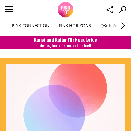
PINK.CONNECTION
PINK.HORIZONS
QKuK 26
P
Kunst und Kultur für Neugierige
divers, barrierearm und aktuell