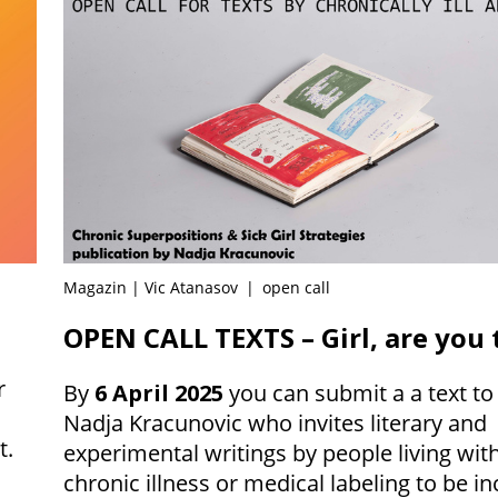
Magazin | Vic Atanasov
|
open call
OPEN CALL TEXTS – Girl, are you 
r
By
6 April 2025
you can submit a a text to 
Nadja Kracunovic who invites literary and
t.
experimental writings by people living wit
chronic illness or medical labeling to be i