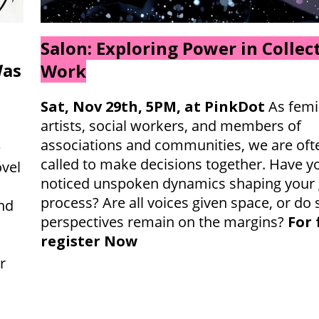
Salon: Exploring Power in Collec
Was
Work
Sat, Nov 29th, 5PM, at PinkDot
As femi
artists, social workers, and members of
associations and communities, we are oft
e
called to make decisions together. Have y
ovel
noticed unspoken dynamics shaping your 
process? Are all voices given space, or do
nd
perspectives remain on the margins?
For 
register Now
r