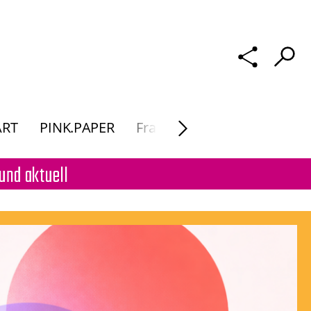
ART
PINK.PAPER
Frau Macht. Kunst
und aktuell