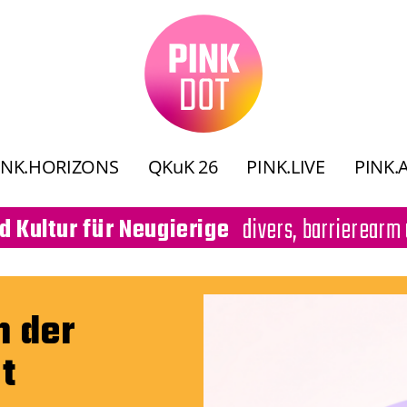
INK.HORIZONS
QKuK 26
PINK.LIVE
PINK.
divers, barrierearm 
d Kultur für Neugierige
n der
t