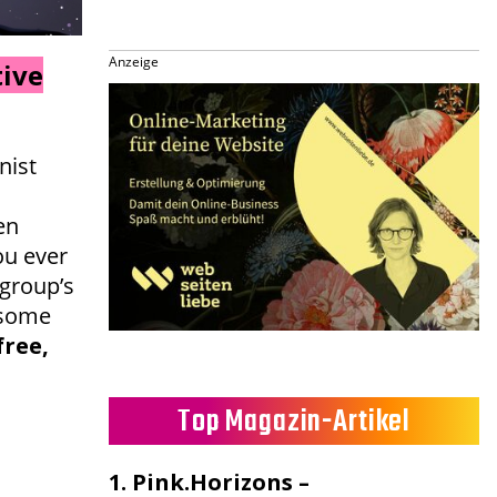
Anzeige
tive
nist
en
ou ever
group’s
 some
free,
Top Magazin-Artikel
1.
Pink.Horizons –