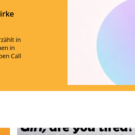
zirke
ählt in
nen in
pen Call