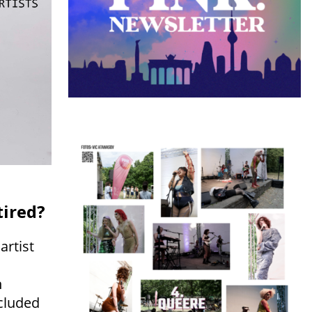
tired?
artist
h
ncluded